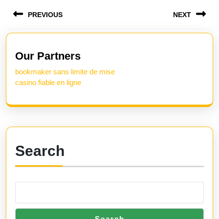
Post
PREVIOUS
NEXT
navigation
Previous
Next
post:
post:
Our Partners
bookmaker sans limite de mise
casino fiable en ligne
Search
Search