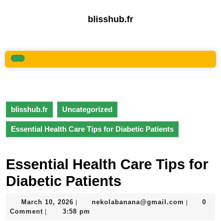
Skip
to
blisshub.fr
content
Skip
to
content
Open
Button
blisshub.fr
Uncategorized
Essential Health Care Tips for Diabetic Patients
Essential Health Care Tips for
Diabetic Patients
March
nekolaba
March 10, 2026
nekolabanana@gmail.com
0
|
|
10,
Comment
3:58 pm
|
2026