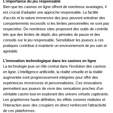
L’importance du jeu responsable
Bien que les casinos en ligne offrent de nombreux avantages, il
est crucial d’adopter une approche responsable. La facilité
d’accès et la nature immersive des jeux peuvent entraîner des
comportements excessifs si les limites personnelles ne sont pas
respectées. De nombreux sites proposent des outils de contrôle
tels que des limites de dépôt, des périodes de pause et des
conseils sur le jeu responsable. Sensibiliser les joueurs à ces
pratiques contribue à maintenir un environnement de jeu sain et
agréable.
L’innovation technologique dans les casinos en ligne
La technologie joue un rôle central dans l’évolution des casinos
en ligne. L’intelligence artificielle, la réalité virtuelle et la réalité
augmentée sont progressivement intégrées pour offrir des
expériences immersives et personnalisées. Ces innovations
permettent aux joueurs de vivre des sensations proches d’un
véritable casino tout en explorant des univers virtuels captivants.
Les graphismes haute définition, les effets sonores réalistes et
l’interaction avec des croupiers en direct renforcent l’attractivité
de ces plateformes.