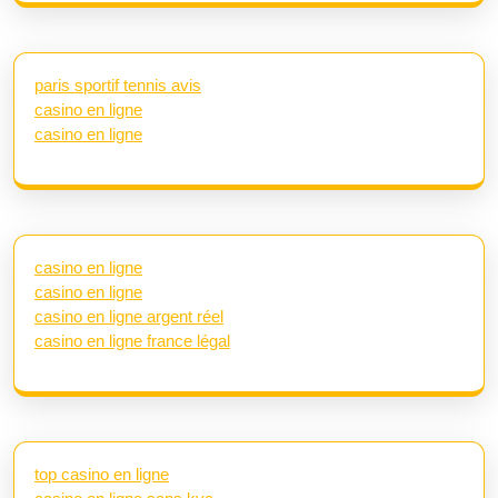
paris sportif tennis avis
casino en ligne
casino en ligne
casino en ligne
casino en ligne
casino en ligne argent réel
casino en ligne france légal
top casino en ligne