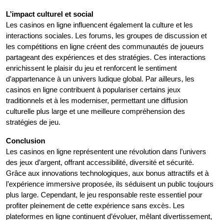
L’impact culturel et social
Les casinos en ligne influencent également la culture et les
interactions sociales. Les forums, les groupes de discussion et
les compétitions en ligne créent des communautés de joueurs
partageant des expériences et des stratégies. Ces interactions
enrichissent le plaisir du jeu et renforcent le sentiment
d’appartenance à un univers ludique global. Par ailleurs, les
casinos en ligne contribuent à populariser certains jeux
traditionnels et à les moderniser, permettant une diffusion
culturelle plus large et une meilleure compréhension des
stratégies de jeu.
Conclusion
Les casinos en ligne représentent une révolution dans l’univers
des jeux d’argent, offrant accessibilité, diversité et sécurité.
Grâce aux innovations technologiques, aux bonus attractifs et à
l’expérience immersive proposée, ils séduisent un public toujours
plus large. Cependant, le jeu responsable reste essentiel pour
profiter pleinement de cette expérience sans excès. Les
plateformes en ligne continuent d’évoluer, mêlant divertissement,