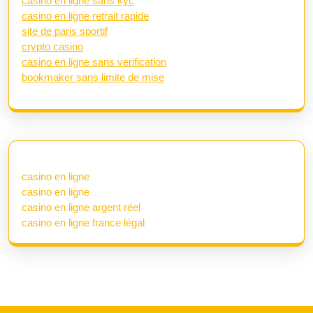
casino en ligne sans kyc
casino en ligne retrait rapide
site de paris sportif
crypto casino
casino en ligne sans verification
bookmaker sans limite de mise
casino en ligne
casino en ligne
casino en ligne argent réel
casino en ligne france légal