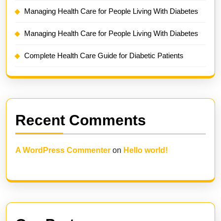
Managing Health Care for People Living With Diabetes
Managing Health Care for People Living With Diabetes
Complete Health Care Guide for Diabetic Patients
Recent Comments
A WordPress Commenter
on
Hello world!