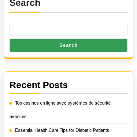
Search
Search
Recent Posts
Top casinos en ligne avec systèmes de sécurité
avancés
Essential Health Care Tips for Diabetic Patients