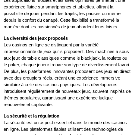
Les applications mobiles et les sites optimisés permettent une
expérience fluide sur smartphones et tablettes, offrant la
possibilité de jouer pendant les trajets, les pauses ou même
depuis le confort du canapé. Cette flexibilité a transformé la
manière dont les passionnés de jeux abordent leurs loisirs.
La diversité des jeux proposés
Les casinos en ligne se distinguent par la variété
impressionnante de jeux qu’ils proposent. Des machines à sous
aux jeux de table classiques comme le blackjack, la roulette ou
le poker, chaque joueur trouve son type de divertissement favori.
De plus, les plateformes innovantes proposent des jeux en direct
avec des croupiers réels, créant une expérience immersive
similaire à celle des casinos physiques. Les développeurs
introduisent régulièrement de nouveaux jeux, souvent inspirés de
thèmes populaires, garantissant une expérience ludique
renouvelée et captivante.
La sécurité et la régulation
La sécurité est un aspect essentiel dans le monde des casinos
en ligne. Les plateformes fiables utilisent des technologies de