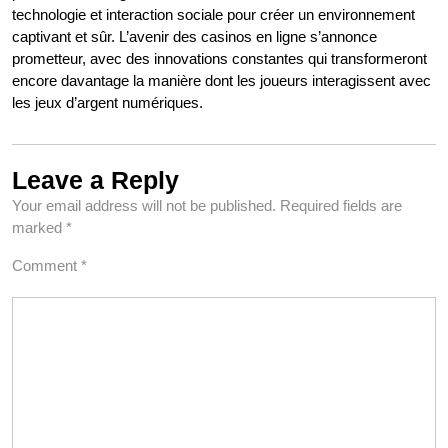
technologie et interaction sociale pour créer un environnement
captivant et sûr. L’avenir des casinos en ligne s’annonce
prometteur, avec des innovations constantes qui transformeront
encore davantage la manière dont les joueurs interagissent avec
les jeux d’argent numériques.
Leave a Reply
Your email address will not be published.
Required fields are
marked
*
Comment
*