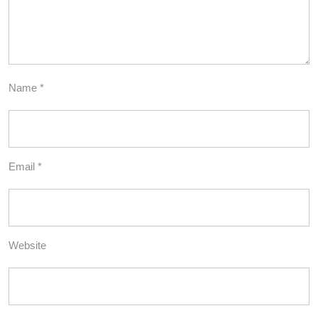
Name
*
Email
*
Website