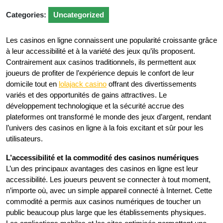
Categories:
Uncategorized
Les casinos en ligne connaissent une popularité croissante grâce
à leur accessibilité et à la variété des jeux qu’ils proposent.
Contrairement aux casinos traditionnels, ils permettent aux
joueurs de profiter de l’expérience depuis le confort de leur
domicile tout en
lolajack casino
offrant des divertissements
variés et des opportunités de gains attractives. Le
développement technologique et la sécurité accrue des
plateformes ont transformé le monde des jeux d’argent, rendant
l’univers des casinos en ligne à la fois excitant et sûr pour les
utilisateurs.
L’accessibilité et la commodité des casinos numériques
L’un des principaux avantages des casinos en ligne est leur
accessibilité. Les joueurs peuvent se connecter à tout moment,
n’importe où, avec un simple appareil connecté à Internet. Cette
commodité a permis aux casinos numériques de toucher un
public beaucoup plus large que les établissements physiques.