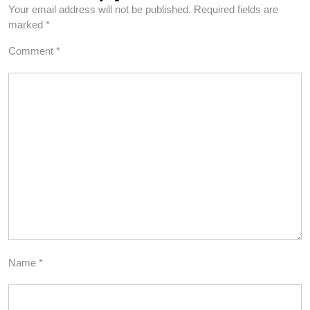
Your email address will not be published.
Required fields are
marked
*
Comment
*
Name
*