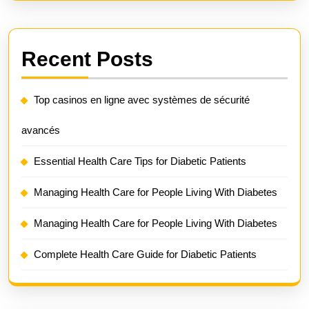
Recent Posts
Top casinos en ligne avec systèmes de sécurité
avancés
Essential Health Care Tips for Diabetic Patients
Managing Health Care for People Living With Diabetes
Managing Health Care for People Living With Diabetes
Complete Health Care Guide for Diabetic Patients