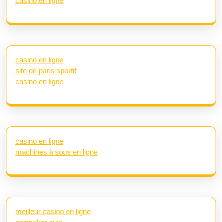
casino en ligne
casino en ligne
site de paris sportif
casino en ligne
casino en ligne
machines à sous en ligne
meilleur casino en ligne