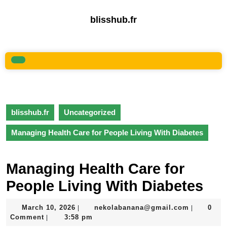
Skip
to
blisshub.fr
content
Skip
to
content
Open
Button
blisshub.fr
Uncategorized
Managing Health Care for People Living With Diabetes
Managing Health Care for
People Living With Diabetes
March
nekolaba
March 10, 2026
nekolabanana@gmail.com
0
|
|
10,
Comment
3:58 pm
|
2026