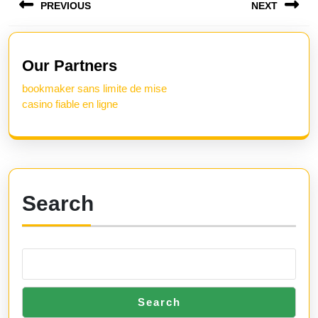
PREVIOUS
NEXT
navigation
Previous
Next
post:
post:
Our Partners
bookmaker sans limite de mise
casino fiable en ligne
Search
Search